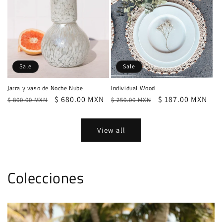
Sale
Sale
Jarra y vaso de Noche Nube
Individual Wood
Regular
Sale
$ 680.00 MXN
Regular
Sale
$ 187.00 MXN
$ 800.00 MXN
$ 250.00 MXN
price
price
price
price
View all
Colecciones