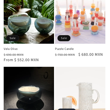
Sale
Sale
Vela Olivo
Puzzle Candle
Regular
Sale
Regular
Sale
$ 680.00 MXN
$ 690.00 MXN
$ 750.00 MXN
price
From $ 552.00 MXN
price
price
price