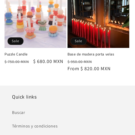
n
:
Sale
Sale
Puzzle Candle
Base de madera porta velas
Regular
Sale
$ 680.00 MXN
Regular
Sale
$ 750.00 MXN
$ 950.00 MXN
price
price
price
From $ 820.00 MXN
price
Quick links
Buscar
Términos y condiciones