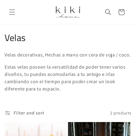
Skip to
content
Cart
C
Velas
o
Velas decorativas, Hechas a mano con cera de soja / coco.
l
Estas velas poseen la versatilidad de poder tener varios
l
diseños, tu puedes acomodarlas a tu antojo e irlas
e
cambiando con el tiempo para poder crear un look
diferente para tu espacio.
c
t
Filter and sort
2 products
i
o