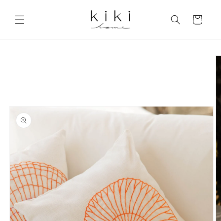
Skip to
content
Cart
Skip to
product
information