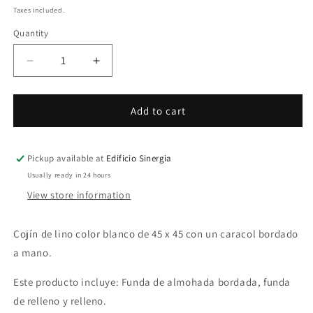
price
price
Taxes included.
Quantity
Quantity
Decrease
Increase
quantity
quantity
for
for
Cojín
Cojín
Add to cart
Caracol
Caracol
Pickup available at
Edificio Sinergia
Usually ready in 24 hours
View store information
Cojín de lino color blanco de 45 x 45 con un caracol bordado
a mano.
Este producto incluye: Funda de almohada bordada, funda
de relleno y relleno.