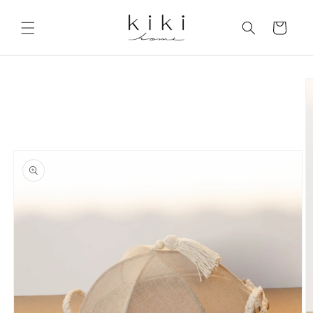
Skip to
content
Cart
Skip to
product
information