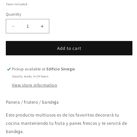
price
Taxes included.
Quantity
Quantity
Decrease
Increase
quantity
quantity
for
for
Panera
Panera
Add to cart
Playera
Playera
Pickup available at
Edificio Sinergia
Usually ready in 24 hours
View store information
Panera / frutero / bandeja
Este producto multiusos es de los favoritos decorará tu
cocina manteniendo tu fruta y panes frescos y te servirá de
bandeja.