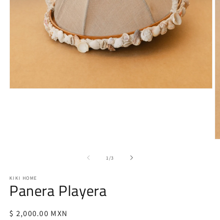
Open
media
1
in
modal
O
m
2
of
1
/
3
in
m
KIKI HOME
Panera Playera
Regular
$ 2,000.00 MXN