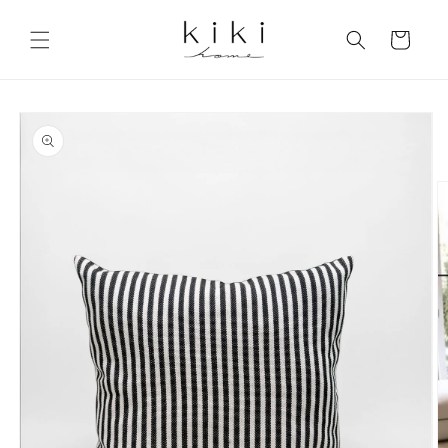
Skip to
content
Cart
Skip to
product
information