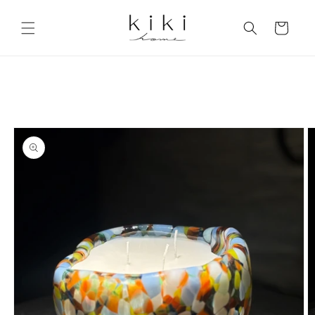
Skip to
content
Cart
Skip to
product
information