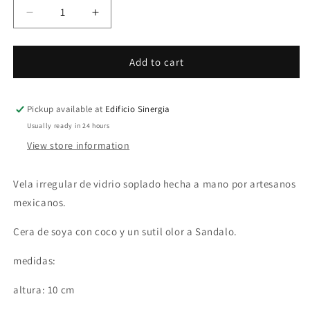
Decrease
Increase
quantity
quantity
for
for
Vela
Vela
Add to cart
Rio
Rio
Pickup available at
Edificio Sinergia
Usually ready in 24 hours
View store information
Vela irregular de vidrio soplado hecha a mano por artesanos
mexicanos.
Cera de soya con coco y un sutil olor a Sandalo.
medidas:
altura: 10 cm