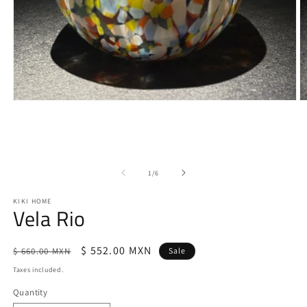
Open
O
media
m
1
2
in
in
modal
m
of
1
/
6
KIKI HOME
Vela Rio
Regular
Sale
$ 552.00 MXN
$ 660.00 MXN
Sale
price
price
Taxes included.
Quantity
Quantity